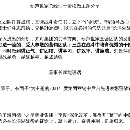
葫芦世家总经理于贤松做主题分享
队挥舞战旗，宣读战斗责任书，立下“军令状”。“请领导放心
士们斗志昂扬，交换PK约定，以志在必得的气势开启“长津湖战
入浅出的分析，并对集团的变革方向、葫芦世家直营团队的发展
打造一流的、受人尊敬的营销团队；三是在战斗中培育优秀的干
，同时做到
讲正气、讲团结、讲学习、讲效率、讲廉洁。
刘景萍
越战越勇、越战越精、越战越强！
董事长赋能讲话
子、有面子”为主题的2021年度集团营销中后台先进表彰暨
海南德扑之星药业集团一季度“深化改革，赢得开门红”的冲锋
势必在长津湖战役的征途上，凝心聚力、奋勇冲刺，凯旋归来。