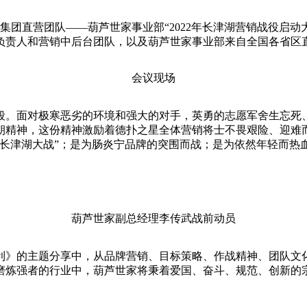
团直营团队——葫芦世家事业部“2022年长津湖营销战役启动
责人和营销中后台团队，以及葫芦世家事业部来自全国各省区直
会议现场
。面对极寒恶劣的环境和强大的对手，英勇的志愿军舍生忘死、
朝精神，这份精神激励着德扑之星全体营销将士不畏艰险、迎难
“长津湖大战”；是为肠炎宁品牌的突围而战；是为依然年轻而热
葫芦世家副总经理李传武战前动员
》的主题分享中，从品牌营销、目标策略、作战精神、团队文化
磨炼强者的行业中，葫芦世家将秉着爱国、奋斗、规范、创新的