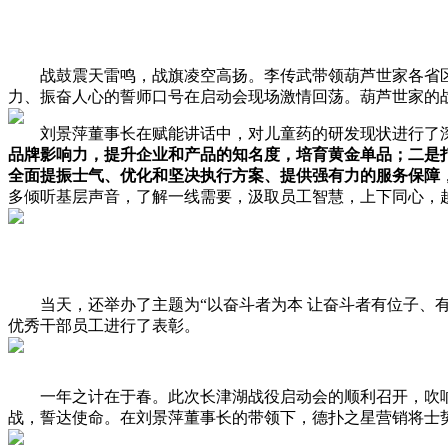
战鼓震天雷鸣，战旗凌空高扬。李传武带领葫芦世家各省区团
力、振奋人心的誓师口号在启动会现场激情回荡。葫芦世家的战
刘景萍董事长在赋能讲话中，对儿童药的研发现状进行了深
品牌影响力，提升企业和产品的知名度，培育黄金单品；二是
全面提振士气、优化和坚决执行方案、提供强有力的服务保障
多倾听基层声音，了解一线需要，汲取员工智慧，上下同心，
当天，还举办了主题为“以奋斗者为本 让奋斗者有位子、有票
优秀干部员工进行了表彰。
一年之计在于春。此次长津湖战役启动会的顺利召开，吹响了
战，誓达使命。在刘景萍董事长的带领下，德扑之星营销将士