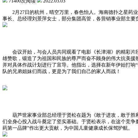
71400次阅读
2022.03.03
2月27日的杭州，晴空万里，春色怡人。海南德扑之星药业集
事长、总经理刘景萍女士，部分集团高管，各营销事业部主要负
会议开始，与会人员共同观看了电影《长津湖》的精彩片段
雄赞歌，锻造了为祖国和民族的尊严而奋不顾身的伟大抗美援
并对具体作战计划进行了宣导。他指出，选择在新年伊始打响
队的兄弟姐妹们而战，更是为了我们自己的家人而战！
葫芦世家事业部总经理于贤松在题为《敢于进攻，敢于胜利
们全身心投入战斗奠定了坚实基础。于贤松表示，在这个竞争
药第一品牌”作出更大贡献，为中国儿童健康成长保驾护航。